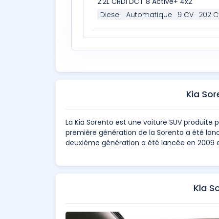
2.2L CRDi DCT 8 Active+ 4x2
Diesel
Automatique
9 CV
202 C
Kia So
La Kia Sorento est une voiture SUV produite 
première génération de la Sorento a été lanc
deuxième génération a été lancée en 2009 e
Kia S