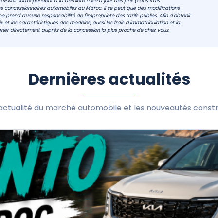
EUR.MA correspondent à la dernière mise à jour des prix (sans frais
s concessionnaires automobiles au Maroc. Il se peut que des modifications
e prend aucune responsabilité de l'impropriété des tarifs publiés. Afin d'obtenir
 et les caractéristiques des modèles, aussi les frais d'immatriculation et la
ner directement auprès de la concession la plus proche de chez vous.
Dernières actualités
l'actualité du marché automobile et les nouveautés constr