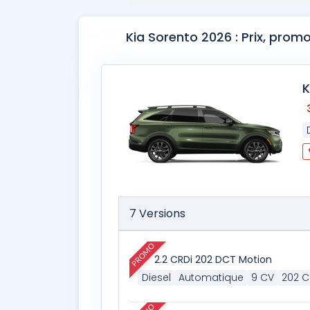
Kia Sorento 2026 : Prix, prom
K
7 Versions
PROMO
2.2 CRDi 202 DCT Motion
Diesel
Automatique
9 CV
202 C