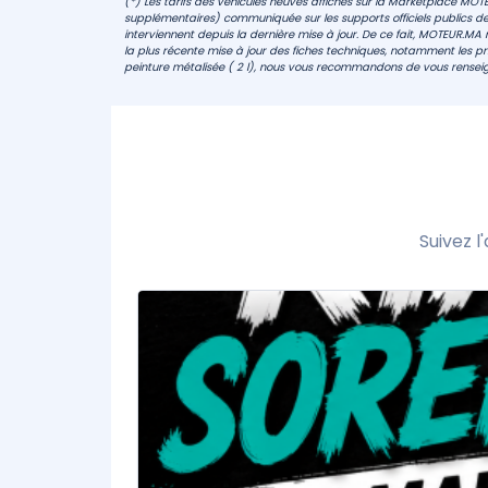
(*) Les tarifs des véhicules neuves affichés sur la Marketplace MOT
supplémentaires) communiquée sur les supports officiels publics de
interviennent depuis la dernière mise à jour. De ce fait, MOTEUR.MA n
la plus récente mise à jour des fiches techniques, notamment les prix
peinture métalisée ( 2 l), nous vous recommandons de vous renseig
Suivez 