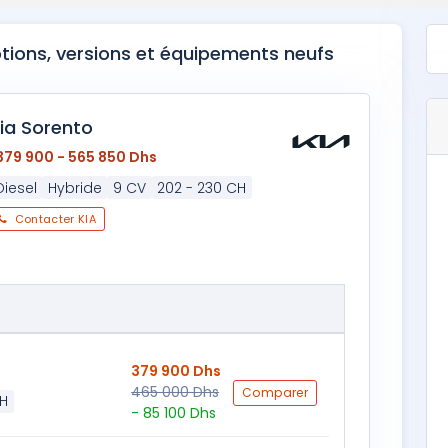
otions, versions et équipements neufs
ia Sorento
379 900 - 565 850 Dhs
Diesel
Hybride
9 CV
202 - 230 CH
Contacter KIA
379 900 Dhs
465 000 Dhs
Comparer
H
- 85 100 Dhs