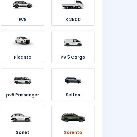
EV9
K 2500
Picanto
PV 5 Cargo
pv5 Passenger
Seltos
Sonet
Sorento