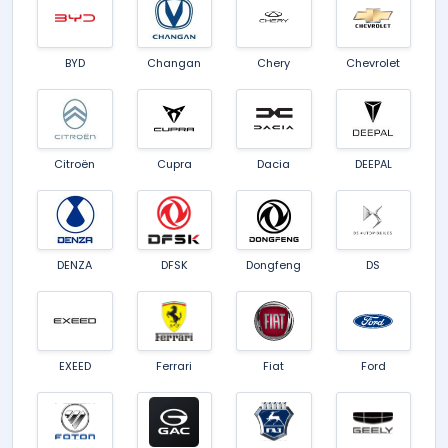
BYD
Changan
Chery
Chevrolet
Citroën
Cupra
Dacia
DEEPAL
DENZA
DFSK
Dongfeng
DS
EXEED
Ferrari
Fiat
Ford