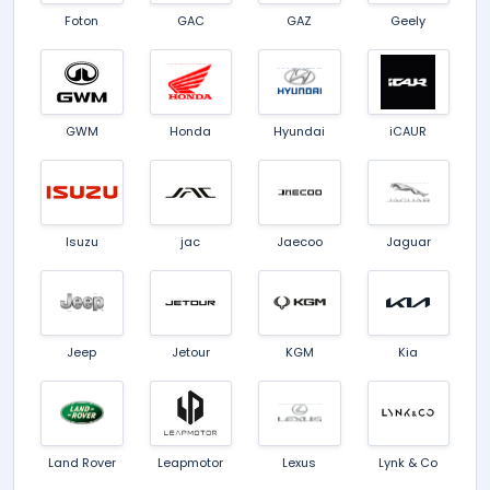
Foton
GAC
GAZ
Geely
GWM
Honda
Hyundai
iCAUR
Isuzu
jac
Jaecoo
Jaguar
Jeep
Jetour
KGM
Kia
Land Rover
Leapmotor
Lexus
Lynk & Co