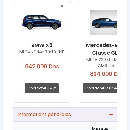
×
×
BMW X5
Mercedes-Benz
MHEV xDrive 30d XLINE
Classe GLC
MHEV 220 d 4MATIC
AMG line
842 000 Dhs
824 000 Dhs
Contacter BMW
Contacter Mercedes-Be
Informations générales
Marque