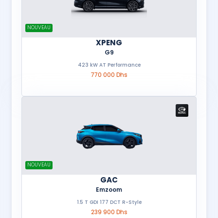
NOUVEAU
XPENG
G9
423 kW AT Performance
770 000 Dhs
NOUVEAU
GAC
Emzoom
1.5 T GDI 177 DCT R-Style
239 900 Dhs