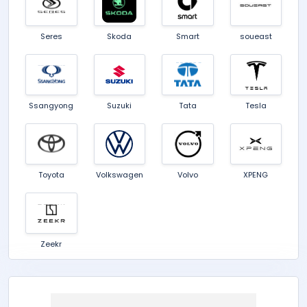
Seres
Skoda
Smart
soueast
Ssangyong
Suzuki
Tata
Tesla
Toyota
Volkswagen
Volvo
XPENG
Zeekr