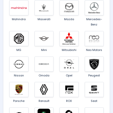
Mahindra
Maserati
Mazda
Mercedes-
Benz
MG
Mini
Mitsubishi
Neo Motors
Nissan
Omoda
Opel
Peugeot
Porsche
Renault
ROX
Seat