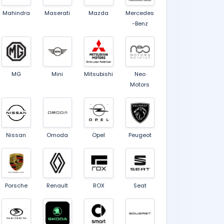
Mahindra
Maserati
Mazda
Mercedes
-Benz
MG
Mini
Mitsubishi
Neo
Motors
Nissan
Omoda
Opel
Peugeot
Porsche
Renault
ROX
Seat