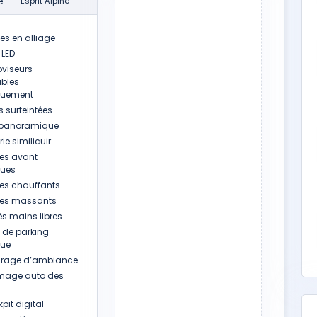
e
Esprit Alpine
es en alliage
 LED
oviseurs
ables
iquement
s surteintées
 panoramique
rie similicuir
es avant
ques
es chauffants
es massants
s mains libres
n de parking
que
irage d’ambiance
mage auto des
it digital