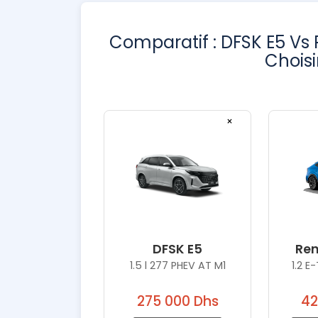
Comparatif : DFSK E5 Vs 
Choisi
×
DFSK E5
Ren
1.5 l 277 PHEV AT M1
1.2 E
275 000 Dhs
42