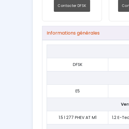
Contacter DFSK
Con
Informations générales
DFSK
E5
Vers
1.5 l 277 PHEV AT M1
1.2 E-Te