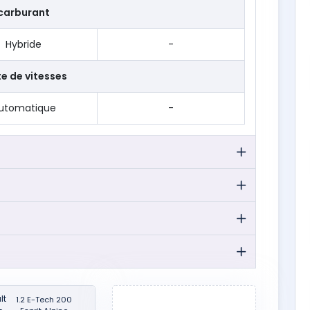
carburant
Hybride
-
te de vitesses
utomatique
-
lt
1.2 E-Tech 200