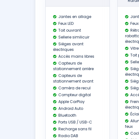
Rafal
Jantes en alliage
Jant
Feux LED
Feux
Toit ouvrant
Rétr
rabatt
Sellerie similicuir
électr
Sièges avant
Vitre
électriques
Toit
Accès mains libres
Selle
Capteurs de
stationnement arrière
Sièg
électri
Capteurs de
stationnement avant
Sièg
Caméra de recul
Sièg
Compteur digital
Accè
Apple CarPlay
Frei
électri
Android Auto
Écla
Bluetooth
Allu
Ports USB / USB-C
feux
Recharge sans fil
Cockp
Radio DAB