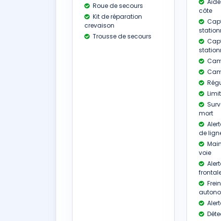
Aide
Roue de secours
côte
Kit de réparation
Capt
crevaison
station
Trousse de secours
Capt
statio
Camé
Camé
Régu
Limit
Surv
mort
Aler
de lign
Main
voie
Alert
frontal
Frei
auton
Alert
Déte