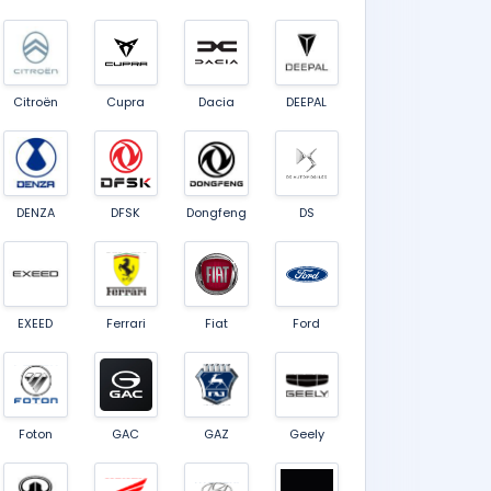
Citroën
Cupra
Dacia
DEEPAL
DENZA
DFSK
Dongfeng
DS
EXEED
Ferrari
Fiat
Ford
Foton
GAC
GAZ
Geely