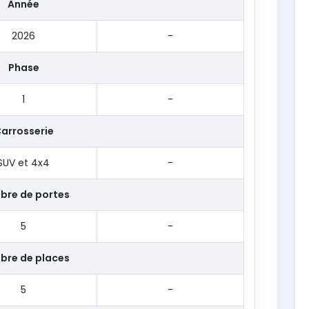
Année
2026
-
Phase
1
-
arrosserie
SUV et 4x4
-
bre de portes
5
-
bre de places
5
-