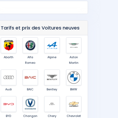
Tarifs et prix des Voitures neuves
Abarth
Alfa
Alpine
Aston
Romeo
Martin
Audi
BAIC
Bentley
BMW
BYD
Changan
Chery
Chevrolet