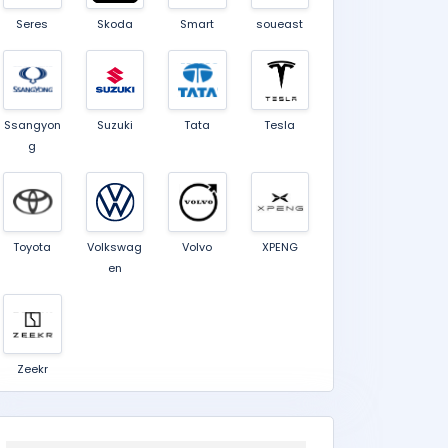
Seres
Skoda
Smart
soueast
Ssangyon
Suzuki
Tata
Tesla
g
Toyota
Volkswag
Volvo
XPENG
en
Zeekr