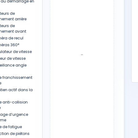
 au démarrage en
eurs de
nement arrière
eurs de
nnement avant
ra de recul
ras 360°
lateur de vitesse
-
eur de vitesse
eillance angle
te franchissement
e
tien actif dans la
e anti-collision
e
nage d’urgence
ome
e de fatigue
ction de piétons