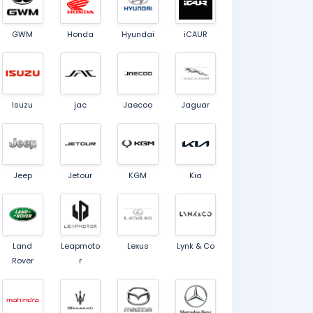
GWM
Honda
Hyundai
iCAUR
Isuzu
jac
Jaecoo
Jaguar
Jeep
Jetour
KGM
Kia
Land
Leapmoto
Lexus
Lynk & Co
Rover
r