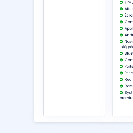
TPM
Affi
Écran
Comp
Appl
Andr
Navi
intégré
Blue
Com
Port
Prise
Rech
Radi
Syst
premi