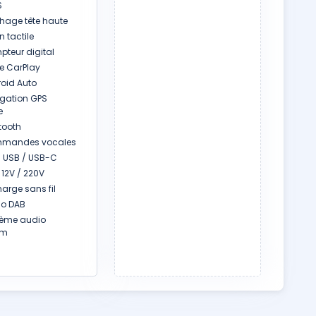
S
chage tête haute
 tactile
teur digital
e CarPlay
oid Auto
gation GPS
e
tooth
mandes vocales
s USB / USB-C
 12V / 220V
arge sans fil
o DAB
ème audio
um