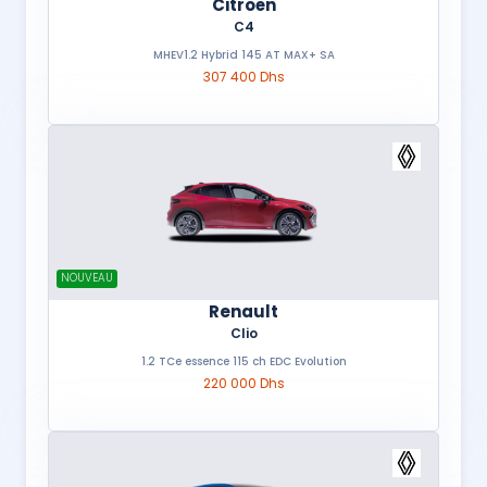
Citroën
C4
MHEV1.2 Hybrid 145 AT MAX+ SA
307 400 Dhs
NOUVEAU
Renault
Clio
1.2 TCe essence 115 ch EDC Evolution
220 000 Dhs