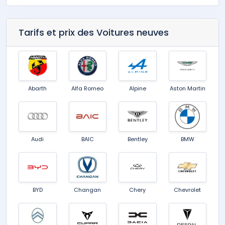
Tarifs et prix des Voitures neuves
Abarth
Alfa Romeo
Alpine
Aston Martin
Audi
BAIC
Bentley
BMW
BYD
Changan
Chery
Chevrolet