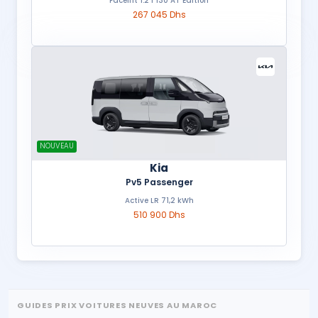
Facelift 1.2 l 130 AT Édition
267 045 Dhs
NOUVEAU
Kia
Pv5 Passenger
Active LR 71,2 kWh
510 900 Dhs
GUIDES PRIX VOITURES NEUVES AU MAROC