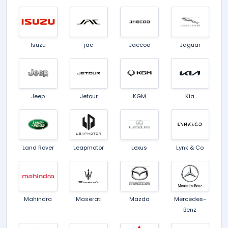
Isuzu
jac
Jaecoo
Jaguar
Jeep
Jetour
KGM
Kia
Land Rover
Leapmotor
Lexus
Lynk & Co
Mahindra
Maserati
Mazda
Mercedes-
Benz