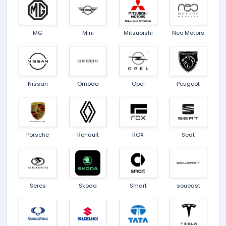
MG
Mini
Mitsubishi
Neo Motors
Nissan
Omoda
Opel
Peugeot
Porsche
Renault
ROX
Seat
Seres
Skoda
Smart
soueast