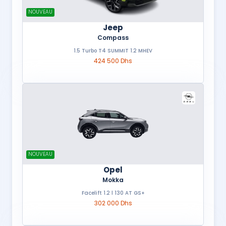
NOUVEAU
Jeep
Compass
1.5 Turbo T4 SUMMIT 1.2 MHEV
424 500 Dhs
NOUVEAU
Opel
Mokka
Facelift 1.2 l 130 AT GS+
302 000 Dhs