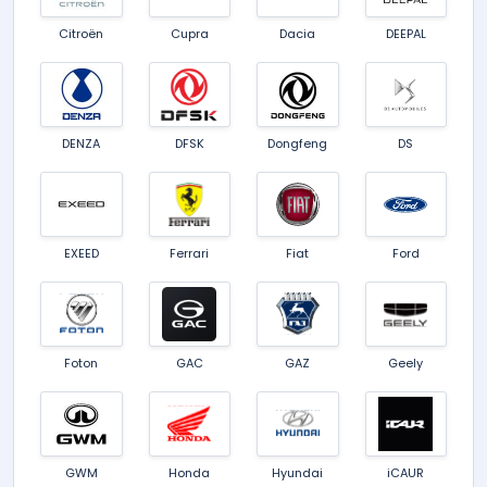
Citroën
Cupra
Dacia
DEEPAL
DENZA
DFSK
Dongfeng
DS
EXEED
Ferrari
Fiat
Ford
Foton
GAC
GAZ
Geely
GWM
Honda
Hyundai
iCAUR