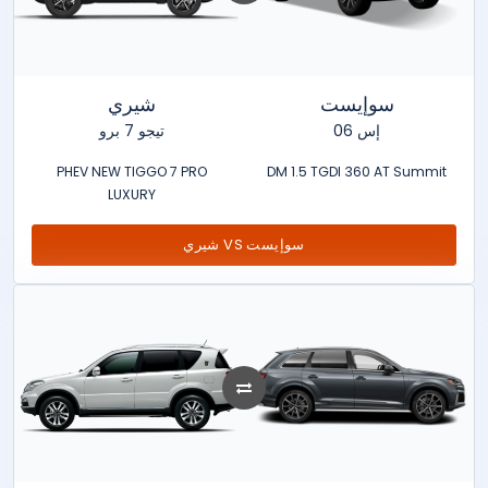
سوإيست
شيري
إس 06
تيجو 7 برو
PHEV NEW TIGGO 7 PRO
DM 1.5 TGDI 360 AT Summit
LUXURY
شيري VS سوإيست