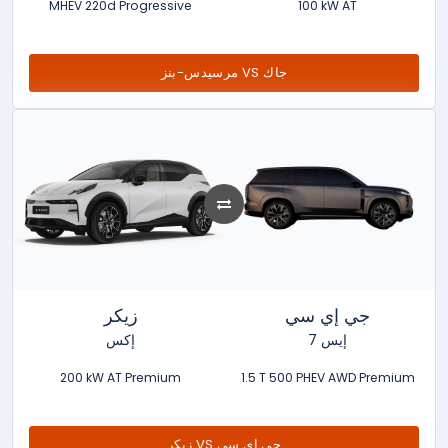
MHEV 220d Progressive
100 kW AT
مرسيدس-بنز VS جاك
جي إي سي
زيكر
إيس 7
إكس
200 kW AT Premium
1.5 T 500 PHEV AWD Premium
زيكر VS جي إي سي