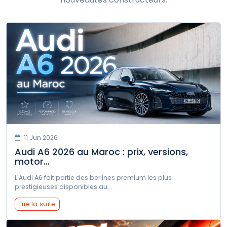
soueast
Ssangyong
Suzuki
Tata
Tesla
Toyota
Volkswagen
Volvo
XPENG
Zeekr
11 Jun 2026
Audi A6 2026 au Maroc : prix, versions,
motor...
L'Audi A6 fait partie des berlines premium les plus
prestigieuses disponibles au...
Lire la suite