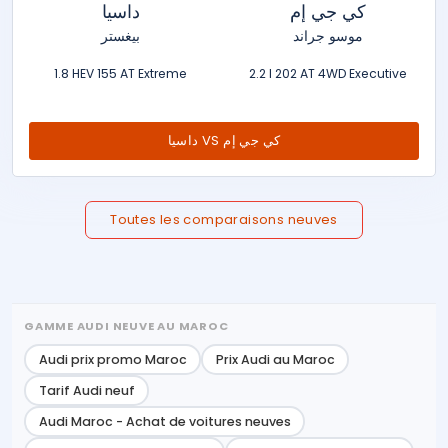
كي جي إم
داسيا
موسو جراند
بيغستر
1.8 HEV 155 AT Extreme
2.2 l 202 AT 4WD Executive
داسيا VS كي جي إم
Toutes les comparaisons neuves
GAMME AUDI NEUVE AU MAROC
Audi prix promo Maroc
Prix Audi au Maroc
Tarif Audi neuf
Audi Maroc - Achat de voitures neuves