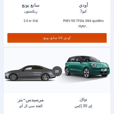
أودي
سانغ يونغ
كيو7
ريكستون
2.0 e-Xdi
PHEV 55 TFSIe 394 quattro
Hybr...
سانغ يونغ VS أودي
جاك
مرسيدس-بنز
إي 30 إكس
الفئة سي ال أي