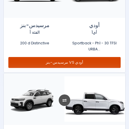
أودي
مرسيدس-بنز
أي1
الفئة أ
200 d Distinctive
Sportback - Ph1 - 30 TFSI
URBA...
مرسيدس-بنز VS أودي