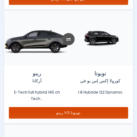
تويوتا
رينو
كورولا إكس إس يو في
أركانا
E-Tech full hybrid 145 ch
1.8 Hybride 122 Dynamic
Tech...
رينو VS تويوتا