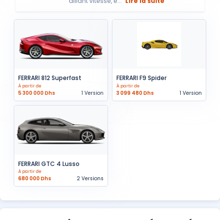
alliant vitesse, é...
Lire la suite
FERRARI 812 Superfast
FERRARI F9 Spider
À partir de
À partir de
5 300 000 Dhs
1 Version
3 099 480 Dhs
1 Version
FERRARI GTC 4 Lusso
À partir de
680 000 Dhs
2 Versions