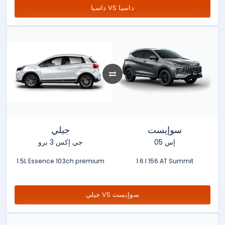
داسيا VS داسيا
سوإيست
جيلي
إس 05
جي إكس 3 برو
1.5L Essence 103ch premium
1.6 l 156 AT Summit
جيلي VS سوإيست