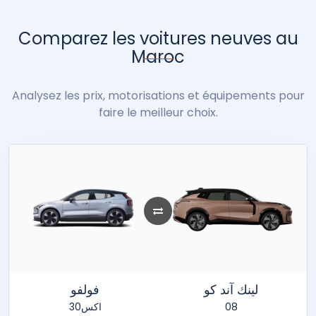
Lexus
Lynk & Co
Mahindra
Maserati
Mazda
Mercedes-Benz
MG
Comparez les voitures neuves au
Mini
Mitsubishi
Neo Motors
Nissan
Omoda
Opel
Peugeot
Maroc
Porsche
Analysez les prix, motorisations et équipements pour
Renault
ROX
Seat
Seres
Skoda
Smart
faire le meilleur choix.
soueast
Ssangyong
Suzuki
Tata
Tesla
Toyota
Volkswagen
Volvo
XPENG
Zeekr
لينك آند كو
فولفو
اكس30
08