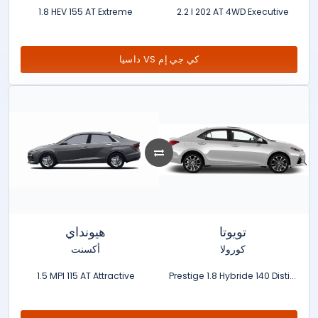
1.8 HEV 155 AT Extreme
2.2 l 202 AT 4WD Executive
داسيا VS كي جي إم
تويوتا
هيونداي
كورولا
أكسنت
1.5 MPI 115 AT Attractive
Prestige 1.8 Hybride 140 Disti...