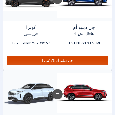
جي دبليو أم
كوبرا
هافال اتش 6
فورمينتور
1.4 e-HYBRID 245 DSG VZ
HEV FINTION SUPREME
كوبرا VS جي دبليو أم