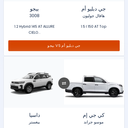
جي دبليو أم
بيجو
3008
هافال جوليون
1.2 Hybrid 145 AT ALLURE
1.5 l 150 AT Top
CIELO...
بيجو VS جي دبليو أم
كي جي إم
داسيا
موسو جراند
بيغستر