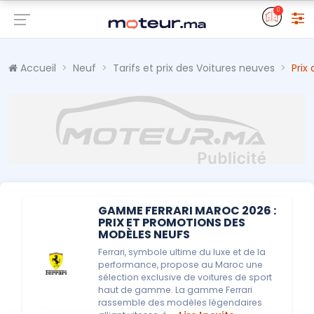
0
Accueil
Neuf
Tarifs et prix des Voitures neuves
Prix
GAMME FERRARI MAROC 2026 :
PRIX ET PROMOTIONS DES
MODÈLES NEUFS
Ferrari, symbole ultime du luxe et de la
performance, propose au Maroc une
sélection exclusive de voitures de sport
haut de gamme. La gamme Ferrari
rassemble des modèles légendaires