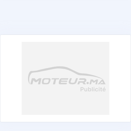
Abarth
Alfa Romeo
Alpine
Aston Martin
Audi
BAIC
Bentley
BMW
BYD
Changan
Chery
Chevrolet
Citroën
Cupra
Dacia
DEEPAL
DENZA
DFSK
Dongfeng
DS
EXEED
Ferrari
Fiat
Ford
Foton
GAC
GAZ
Geely
GWM
Honda
Hyundai
iCAUR
Isuzu
jac
Jaecoo
Jaguar
Jeep
Jetour
KGM
Kia
Land Rover
Leapmotor