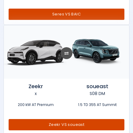
Seres VS BAIC
Zeekr
soueast
x
S08 DM
200 kW AT Premium
1.5 TD 355 AT Summit
Zeekr VS soueast