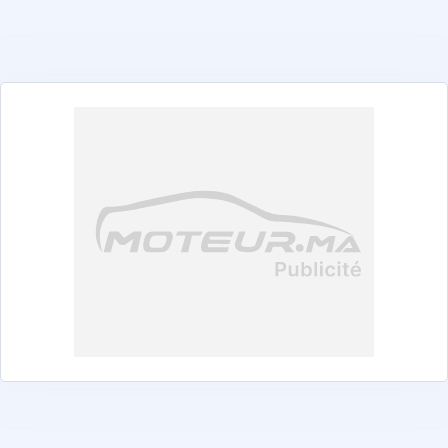
Abarth
Alfa Romeo
Alpine
Aston Martin
Audi
BAIC
Bentley
BMW
BYD
Changan
Chery
Chevrolet
Citroën
Cupra
Dacia
DEEPAL
DENZA
DFSK
Dongfeng
DS
EXEED
Ferrari
Fiat
Ford
Foton
GAC
GAZ
Geely
GWM
Honda
Hyundai
iCAUR
Isuzu
jac
Jaecoo
Jaguar
Jeep
Jetour
KGM
Kia
Land Rover
Leapmotor
Lexus
Lynk & Co
Mahindra
Maserati
Mazda
Mercedes-Benz
MG