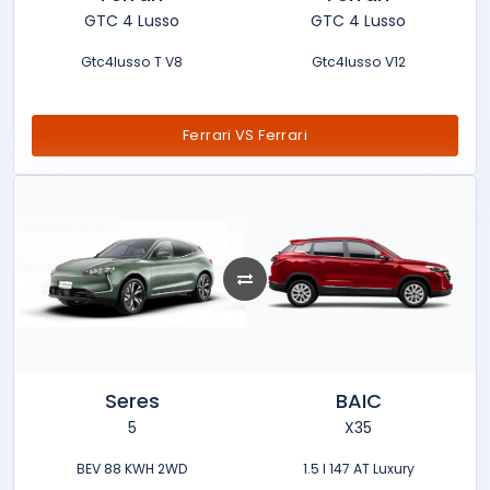
GTC 4 Lusso
GTC 4 Lusso
Gtc4lusso T V8
Gtc4lusso V12
Ferrari VS Ferrari
Seres
BAIC
5
X35
BEV 88 KWH 2WD
1.5 l 147 AT Luxury