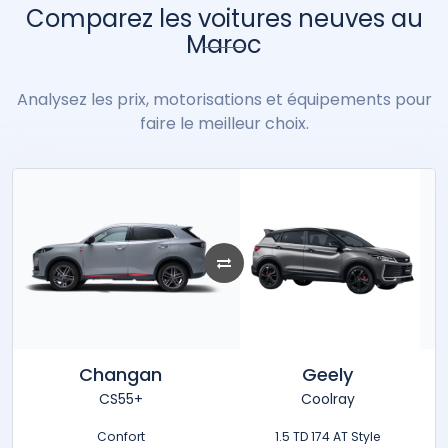
Comparez les voitures neuves au
Mini
Mitsubishi
Neo Motors
Nissan
Omoda
Opel
Peugeot
Maroc
Porsche
Analysez les prix, motorisations et équipements pour
Renault
ROX
Seat
Seres
Skoda
Smart
faire le meilleur choix.
soueast
Ssangyong
Suzuki
Tata
Tesla
Toyota
Volkswagen
Volvo
XPENG
Zeekr
Changan
Geely
CS55+
Coolray
Confort
1.5 TD 174 AT Style