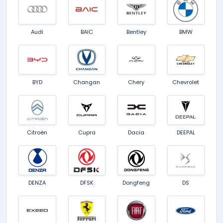
Audi
BAIC
Bentley
BMW
BYD
Changan
Chery
Chevrolet
Citroën
Cupra
Dacia
DEEPAL
DENZA
DFSK
Dongfeng
DS