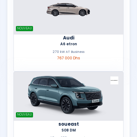
NOUVEAU
Audi
A6 etron
270 kW AT Business
767 000 Dhs
NOUVEAU
soueast
S08 DM