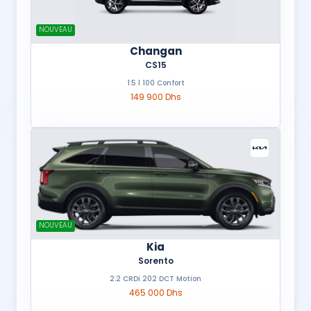
NOUVEAU
Changan
CS15
1.5 l 100 Confort
149 900 Dhs
NOUVEAU
Kia
Sorento
2.2 CRDi 202 DCT Motion
465 000 Dhs