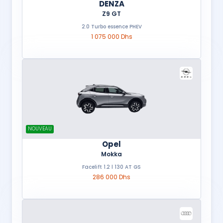
DENZA
Z9 GT
2.0 Turbo essence PHEV
1 075 000 Dhs
NOUVEAU
Opel
Mokka
Facelift 1.2 l 130 AT GS
286 000 Dhs