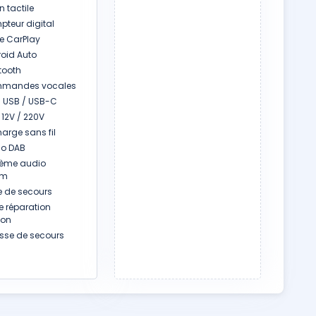
 tactile
teur digital
e CarPlay
oid Auto
tooth
mandes vocales
s USB / USB-C
 12V / 220V
arge sans fil
o DAB
ème audio
um
 de secours
e réparation
son
sse de secours