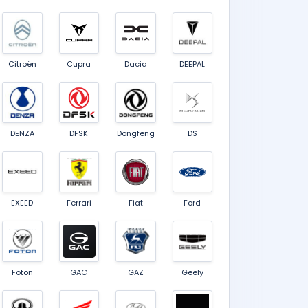
Citroën
Cupra
Dacia
DEEPAL
DENZA
DFSK
Dongfeng
DS
EXEED
Ferrari
Fiat
Ford
Foton
GAC
GAZ
Geely