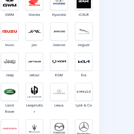
GWM
Honda
Hyundai
iCAUR
Isuzu
jac
Jaecoo
Jaguar
Jeep
Jetour
KGM
Kia
Land
Leapmoto
Lexus
Lynk & Co
Rover
r