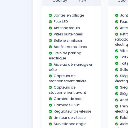
Coolray
Style
Coolr
Jantes en alliage
Jant
Feux LED
Feux
Antenne requin
Ante
Vitres surteintées
Rétr
rabatt
Sellerie similicuir
électr
Accès mains libres
Vitre
Frein de parking
Toit
électrique
Toit
Aide au démarrage en
côte
Selle
Capteurs de
Sièg
stationnement arrière
électri
Capteurs de
Sièg
stationnement avant
Sièg
Caméra de recul
Accè
Caméras 360°
Frei
Régulateur de vitesse
électri
Limiteur de vitesse
Écla
Surveillance angle
Aide