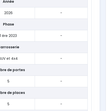
Année
2026
-
Phase
1 ére 2023
-
arrosserie
SUV et 4x4
-
bre de portes
5
-
bre de places
5
-