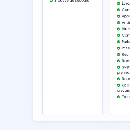
Trousse de secours
Écran
Comp
Appl
Andr
Blue
Com
Port
Prise
Rech
Radi
Syst
premi
Roue
Kit d
crevai
Trou