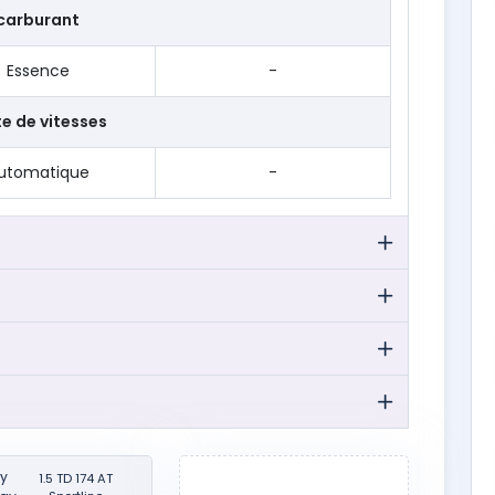
carburant
Essence
-
te de vitesses
utomatique
-
y
1.5 TD 174 AT