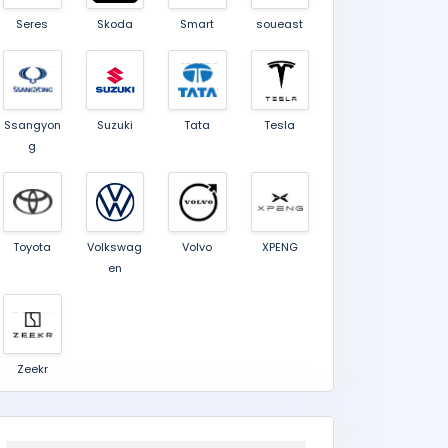
Seres
Skoda
Smart
soueast
Ssangyon
Suzuki
Tata
Tesla
g
Toyota
Volkswag
Volvo
XPENG
en
Zeekr