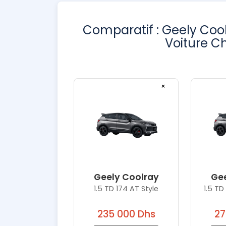
Comparatif : Geely Cool
Voiture Ch
×
Geely Coolray
Gee
1.5 TD 174 AT Style
1.5 TD
235 000 Dhs
27