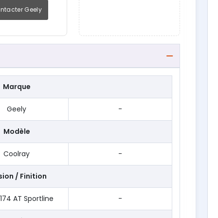
ntacter Geely
Marque
Geely
-
Modèle
Coolray
-
ion / Finition
 174 AT Sportline
-