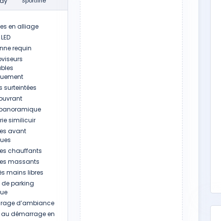
ay
Sportline
es en alliage
 LED
nne requin
oviseurs
ables
iquement
s surteintées
 ouvrant
 panoramique
rie similicuir
es avant
ques
es chauffants
es massants
s mains libres
n de parking
que
irage d’ambiance
 au démarrage en