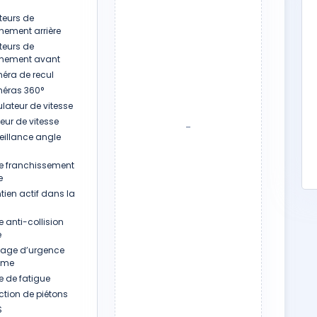
eurs de
nement arrière
eurs de
nnement avant
ra de recul
ras 360°
lateur de vitesse
eur de vitesse
-
eillance angle
te franchissement
e
tien actif dans la
e anti-collision
e
nage d’urgence
ome
e de fatigue
ction de piétons
S