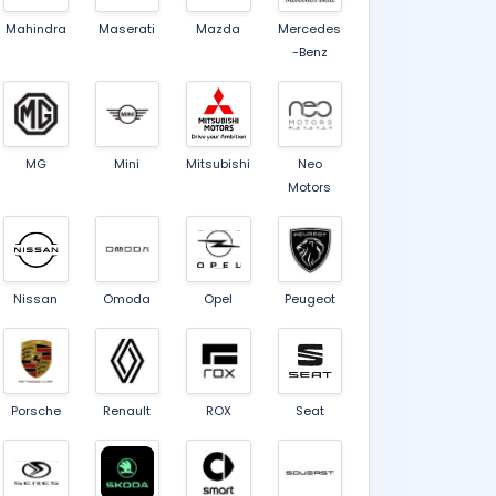
Mahindra
Maserati
Mazda
Mercedes
-Benz
MG
Mini
Mitsubishi
Neo
Motors
Nissan
Omoda
Opel
Peugeot
Porsche
Renault
ROX
Seat