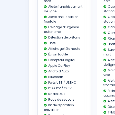
mort
côte
Alerte franchissement
Capt
de ligne
station
Alerte anti-collision
Capt
frontale
statio
Freinage d’urgence
Camé
autonome
Camé
Détection de piétons
Régu
TPMS
Limit
Affichage tête haute
Surv
Écran tactile
mort
Compteur digital
Aler
de lign
Apple CarPlay
Main
Android Auto
voie
Bluetooth
Alert
Ports USB / USB-C
frontal
Prise 12V / 220V
Frei
Radio DAB
auton
Roue de secours
Alert
Kit de réparation
Déte
crevaison
TPM