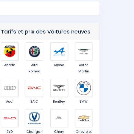
Tarifs et prix des Voitures neuves
Abarth
Alfa
Alpine
Aston
Romeo
Martin
Audi
BAIC
Bentley
BMW
BYD
Changan
Chery
Chevrolet