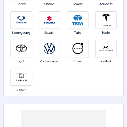
Seres
Skoda
Smart
soueast
Ssangyong
Suzuki
Tata
Tesla
Toyota
Volkswagen
Volvo
XPENG
Zeekr