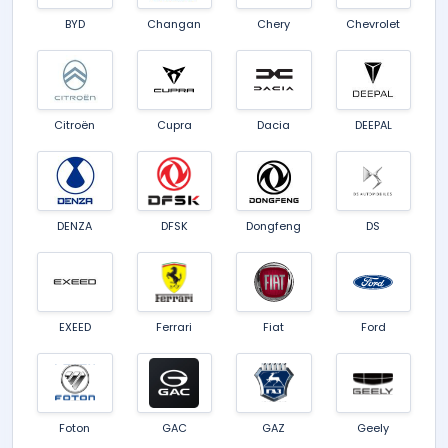
BYD
Changan
Chery
Chevrolet
Citroën
Cupra
Dacia
DEEPAL
DENZA
DFSK
Dongfeng
DS
EXEED
Ferrari
Fiat
Ford
Foton
GAC
GAZ
Geely