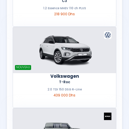
C3
1.2 Essence MHEV 110 ch PLUS
218 900 Dhs
NOUVEAU
Volkswagen
T-Roc
2.0 TDI 150 DSG R-Line
439 000 Dhs