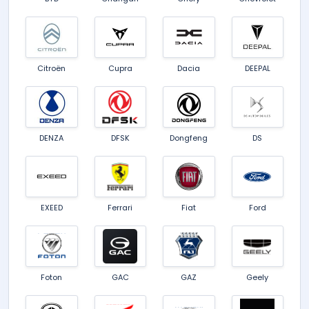
Citroën
Cupra
Dacia
DEEPAL
DENZA
DFSK
Dongfeng
DS
EXEED
Ferrari
Fiat
Ford
Foton
GAC
GAZ
Geely