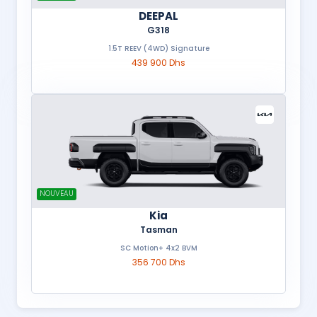
DEEPAL
G318
1.5T REEV (4WD) Signature
439 900 Dhs
NOUVEAU
Kia
Tasman
SC Motion+ 4x2 BVM
356 700 Dhs