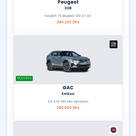
Peugeot
308
Facelift 1.5 BlueHDi 130 AT GT
384 200 Dhs
NOUVEAU
GAC
Emkoo
2.0 ATK 140 HEV Dynamic
299 900 Dhs