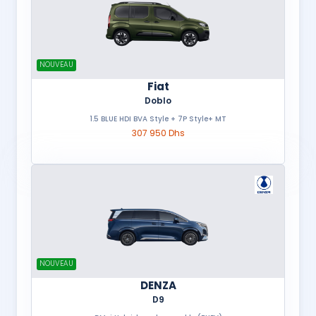
NOUVEAU
Fiat
Doblo
1.5 BLUE HDI BVA Style + 7P Style+ MT
307 950 Dhs
NOUVEAU
DENZA
D9