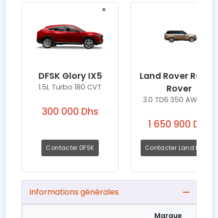
×
×
DFSK Glory IX5
Land Rover Rang
1.5L Turbo 180 CVT
Rover
3.0 TD6 350 AWD HSE
300 000 Dhs
1 650 900 Dhs
Contacter DFSK
Contacter Land Rover
Informations générales
Marque