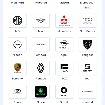
Mahindra
Maserati
Mazda
Mercedes-
Benz
MG
Mini
Mitsubishi
Neo Motors
Nissan
Omoda
Opel
Peugeot
Porsche
Renault
ROX
Seat
Seres
Skoda
Smart
soueast