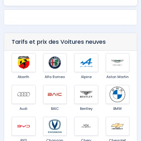
Tarifs et prix des Voitures neuves
Abarth
Alfa Romeo
Alpine
Aston Martin
Audi
BAIC
Bentley
BMW
BYD
Changan
Chery
Chevrolet