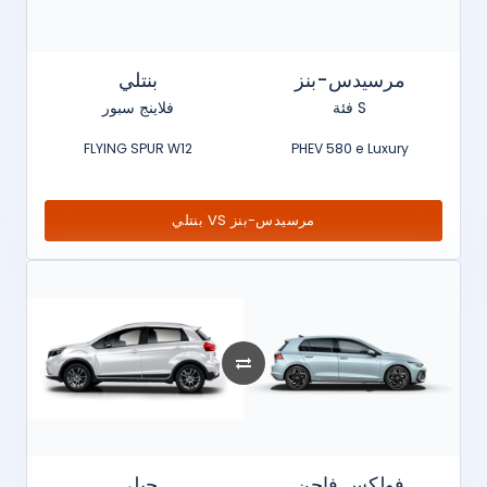
مرسيدس-بنز
بنتلي
فئة S
فلاينج سبور
FLYING SPUR W12
PHEV 580 e Luxury
بنتلي VS مرسيدس-بنز
فولكس فاجن
جيلي