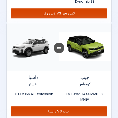
Dynamic SE
لاند روفر VS لاند روفر
جيب
داسيا
كومباس
بيغستر
1.8 HEV 155 AT Expression
1.5 Turbo T4 SUMMIT 1.2
MHEV
داسيا VS جيب