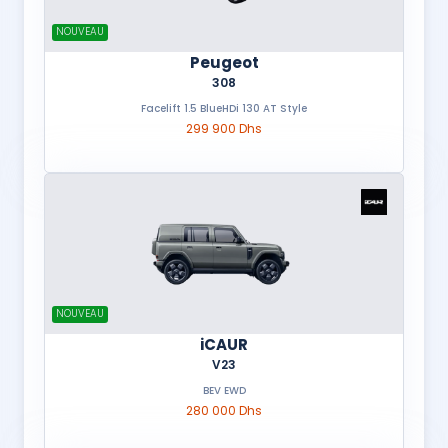
NOUVEAU
Peugeot
308
Facelift 1.5 BlueHDi 130 AT Style
299 900 Dhs
NOUVEAU
iCAUR
V23
BEV EWD
280 000 Dhs