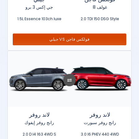
غولف 8
جي إكس 3 برو
1.5L Essence 103ch luxe
2.0 TDI 150 DSG Style
جيلي VS فولكس فاجن
لاند روفر
لاند روفر
رانج روفر سبورت
رانج روفر إيفوك
2.0 D I4 163 4WD S
3.0 I6 PHEV 440 4WD