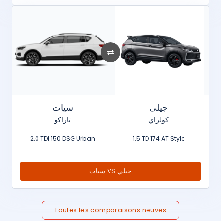
جيلي
سيات
كولراي
تاراكو
2.0 TDI 150 DSG Urban
1.5 TD 174 AT Style
سيات VS جيلي
Toutes les comparaisons neuves