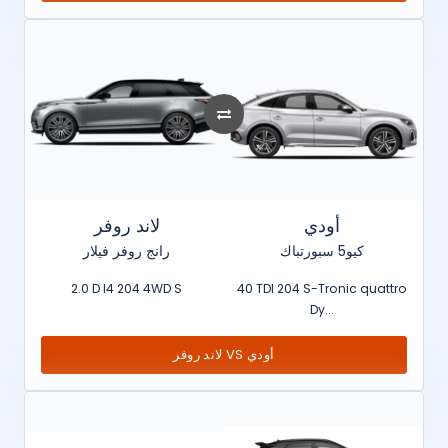
أودي
لاند روفر
كيو5 سبورتباك
رانج روفر فيلار
2.0 D I4 204 4WD S
40 TDI 204 S-Tronic quattro
Dy...
لاند روفر VS أودي