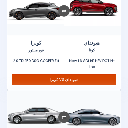
هيونداي
كوبرا
كونا
فورمينتور
2.0 TDI 150 DSG COOPER Ed
New 1.6 GDi 141 HEV DCT N-
line
كوبرا VS هيونداي