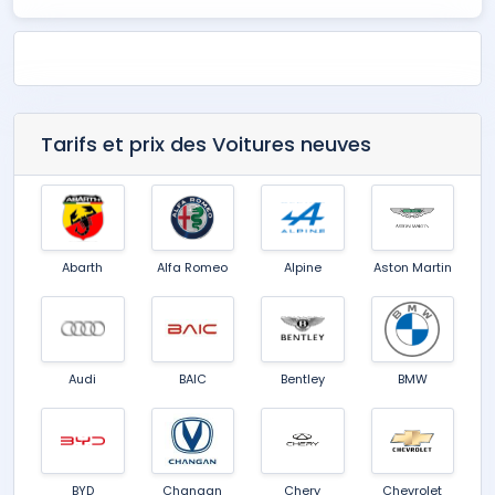
Tarifs et prix des Voitures neuves
Abarth
Alfa Romeo
Alpine
Aston Martin
Audi
BAIC
Bentley
BMW
BYD
Changan
Chery
Chevrolet