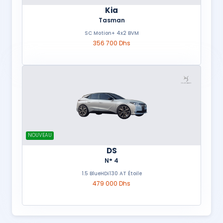
Kia
Tasman
SC Motion+ 4x2 BVM
356 700 Dhs
NOUVEAU
DS
N° 4
1.5 BlueHDi130 AT Étoile
479 000 Dhs