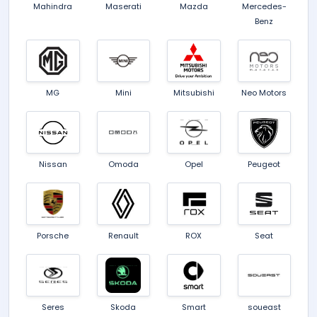
Mahindra
Maserati
Mazda
Mercedes-
Benz
MG
Mini
Mitsubishi
Neo Motors
Nissan
Omoda
Opel
Peugeot
Porsche
Renault
ROX
Seat
Seres
Skoda
Smart
soueast