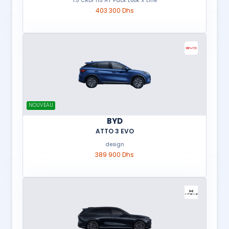
1.5 CRDi 115 AT Pack Look X Line
403 300 Dhs
NOUVEAU
BYD
ATTO 3 EVO
design
389 900 Dhs