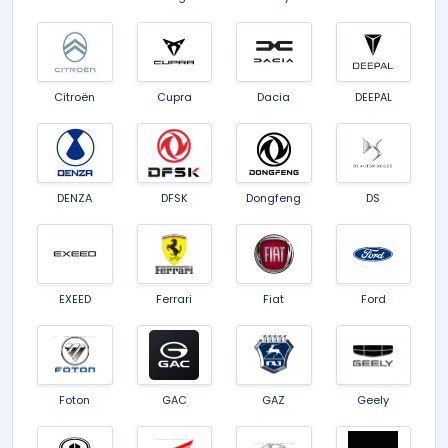
Citroën
Cupra
Dacia
DEEPAL
DENZA
DFSK
Dongfeng
DS
EXEED
Ferrari
Fiat
Ford
Foton
GAC
GAZ
Geely